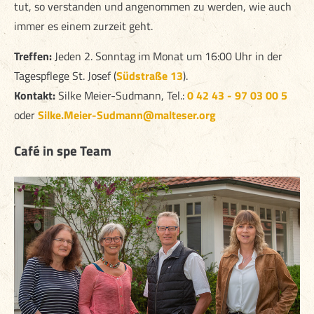
tut, so verstanden und angenommen zu werden, wie auch
immer es einem zurzeit geht.
Treffen:
Jeden 2. Sonntag im Monat um 16:00 Uhr in der
Tagespflege St. Josef (
Südstraße 13
).
Kontakt:
Silke Meier-Sudmann, Tel.:
0 42 43 - 97 03 00 5
oder
Silke.Meier-Sudmann@malteser.org
Café in spe Team